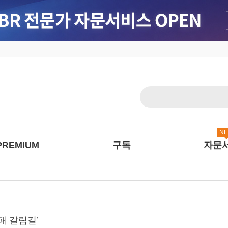
N
PREMIUM
구독
자문
성패 갈림길’