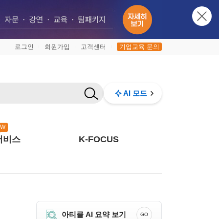
로그인
회원가입
고객센터
기업교육 문의
|
|
|
AI 모드
EW
서비스
K-FOCUS
아티클 AI 요약 보기
GO