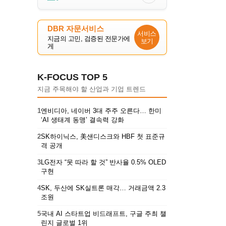
DBR 자문서비스
서비스
지금의 고민, 검증된 전문가에
보기
게
K-FOCUS TOP 5
지금 주목해야 할 산업과 기업 트렌드
1
엔비디아, 네이버 3대 주주 오른다… 한미
‘AI 생태계 동맹’ 결속력 강화
2
SK하이닉스, 美샌디스크와 HBF 첫 표준규
격 공개
3
LG전자 “못 따라 할 것” 반사율 0.5% OLED
구현
4
SK, 두산에 SK실트론 매각… 거래금액 2.3
조원
5
국내 AI 스타트업 비드래프트, 구글 주최 챌
린지 글로벌 1위