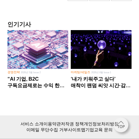
인기기사
경영전략
마케팅/세일즈
2026년 5월 Issue 2
2026년 8월 Issue 1
“AI 기업, B2C
‘내가 키워주고 싶다’
구독요금제로는 수익 한계
애착이 팬덤 씨앗 시간·감정
다른 사업 없이 AI 성장에만
쏟다 보면 ‘정체성
의존 땐 위기”
공동체’로
서비스 소개
이용약관
저작권 정책
개인정보처리방침
이메일 무단수집 거부
사이트맵
기업교육 문의