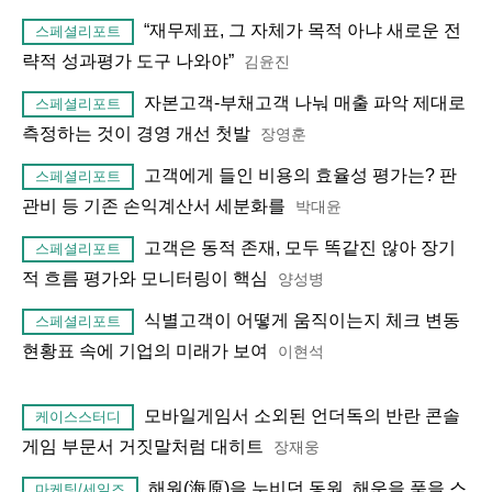
“재무제표, 그 자체가 목적 아냐 새로운 전
스페셜리포트
략적 성과평가 도구 나와야”
김윤진
자본고객-부채고객 나눠 매출 파악 제대로
스페셜리포트
측정하는 것이 경영 개선 첫발
장영훈
고객에게 들인 비용의 효율성 평가는? 판
스페셜리포트
관비 등 기존 손익계산서 세분화를
박대윤
고객은 동적 존재, 모두 똑같진 않아 장기
스페셜리포트
적 흐름 평가와 모니터링이 핵심
양성병
식별고객이 어떻게 움직이는지 체크 변동
스페셜리포트
현황표 속에 기업의 미래가 보여
이현석
모바일게임서 소외된 언더독의 반란 콘솔
케이스스터디
게임 부문서 거짓말처럼 대히트
장재웅
해원(海原)을 누비던 동원, 해운을 품을 스
마케팅/세일즈