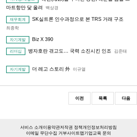
마트항만 닻 올려
백상경
SK실트론 인수과정으로 본 TRS 거래 구조
재무회계
최종학
Biz X 390
자기계발
병자호란 겪고도… 국력 소진시킨 인조
김준태
리더십
더 레고 스토리 外
이규열
자기계발
이전
목록
다음
서비스 소개
이용약관
저작권 정책
개인정보처리방침
이메일 무단수집 거부
사이트맵
기업교육 문의