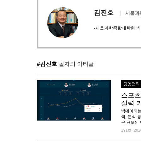
김진호
서울과
-서울과학종합대학원 빅
#김진호
필자의 아티클
경영전략
스포츠
실력 
빅데이터는
색, 분석 
은 규모의
291호 (202