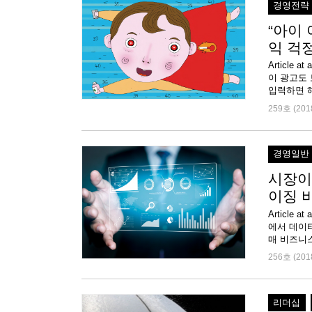
경영전략
“아이
익 걱
Article
이 광고도 
입력하면 해
259호 (201
경영일반
시장이
이징 
Articl
에서 데이
매 비즈니스인
256호 (201
리더십