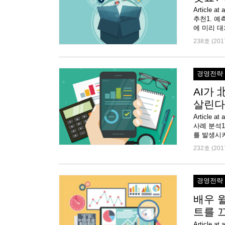
Article 
추천1. 예
에 미리 대
238호 (201
경영전략
AI가
살린다
Article 
사례 분석1
를 발생시키
232호 (201
경영전략
배우 
트를 
Articl