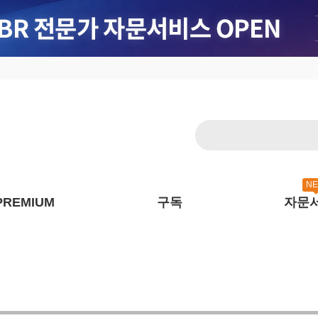
N
PREMIUM
구독
자문