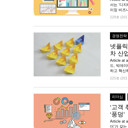
서는 ‘디지타
이징 비즈니
229호 (201
경영전략
넷플릭스
차 산
Articl
드, 빅데
225호 (201
리더십
‘고객
‘풍덩’
Article
더’가 갖는