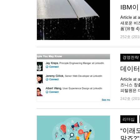
IBM
Articl
새로운 비즈
폼’(유형 4) 
252호 (201
경영전략
데이터
Article
즈니스 창
피털원은 더
242호 (201
리더십
“이래도
맞죠?