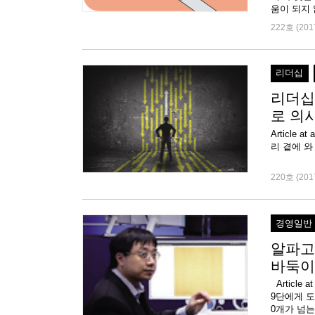
움이 되지 
222호 (201
리더십
리더십
로 의
Article
리 곁에 와
220호 (201
경영일반
알파고
바둑이
Articl
9단에게 도