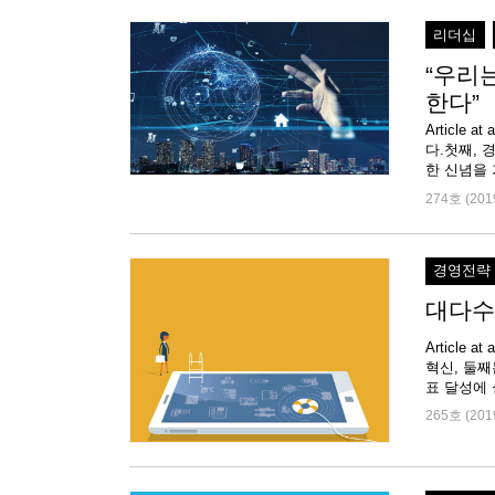
리더십
“우리
한다”
Articl
다.첫째,
274호 (201
경영전략
대다수
Article
혁신, 둘째
표 달성에 
265호 (201