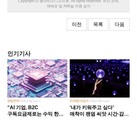
Copyright Ⓒ 동아비즈니스리뷰. All rights reserved. 무단 전재,
재배포 및 AI학습 이용 금지
이전
목록
다음
인기기사
경영전략
마케팅/세일즈
2026년 5월 Issue 2
2026년 8월 Issue 1
“AI 기업, B2C
‘내가 키워주고 싶다’
구독요금제로는 수익 한계
애착이 팬덤 씨앗 시간·감정
다른 사업 없이 AI 성장에만
쏟다 보면 ‘정체성
의존 땐 위기”
공동체’로