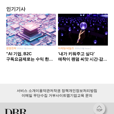
인기기사
경영전략
마케팅/세일즈
2026년 5월 Issue 2
2026년 8월 Issue 1
“AI 기업, B2C
‘내가 키워주고 싶다’
구독요금제로는 수익 한계
애착이 팬덤 씨앗 시간·감정
다른 사업 없이 AI 성장에만
쏟다 보면 ‘정체성
의존 땐 위기”
공동체’로
서비스 소개
이용약관
저작권 정책
개인정보처리방침
이메일 무단수집 거부
사이트맵
기업교육 문의