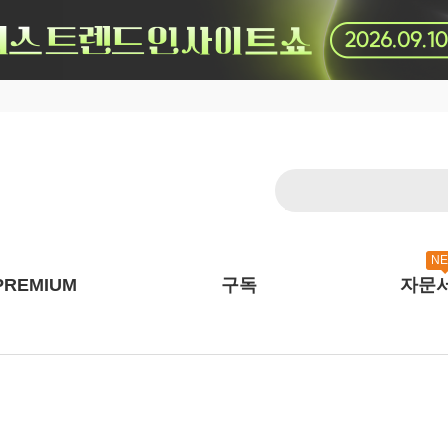
N
PREMIUM
구독
자문