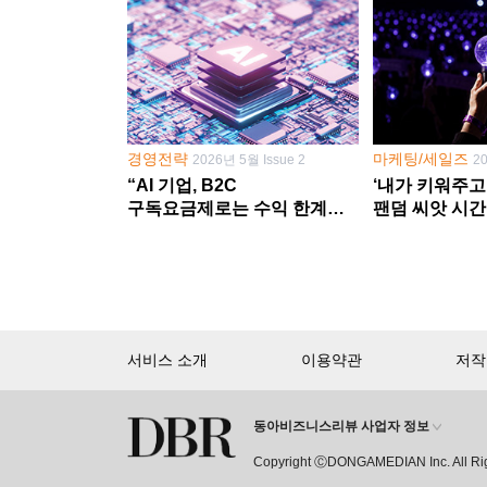
경영전략
마케팅/세일즈
2026년 5월 Issue 2
2
“AI 기업, B2C
‘내가 키워주고
구독요금제로는 수익 한계
팬덤 씨앗 시간
다른 사업 없이 AI 성장에만
‘정체성 공동체
의존 땐 위기”
서비스 소개
이용약관
저작
동아비즈니스리뷰 사업자 정보
회원 가입만 해도, DBR 월정액 
Copyright ⒸDONGAMEDIAN Inc. All Ri
15,000여 건의 DBR 콘텐츠를