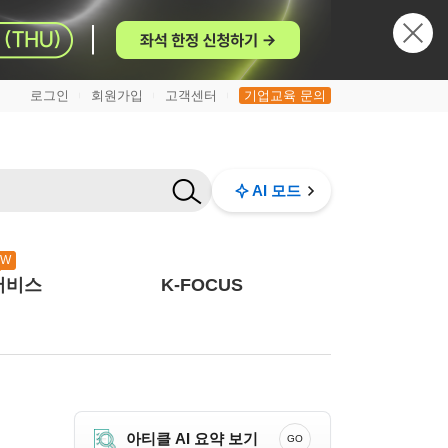
로그인
회원가입
고객센터
기업교육 문의
|
|
|
AI 모드
EW
서비스
K-FOCUS
아티클 AI 요약 보기
GO