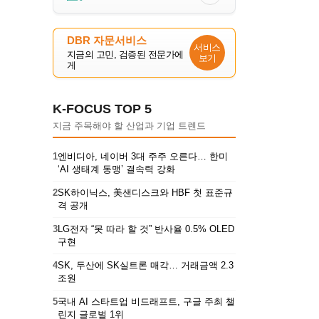
DBR 자문서비스
서비스
지금의 고민, 검증된 전문가에
보기
게
K-FOCUS TOP 5
지금 주목해야 할 산업과 기업 트렌드
1
엔비디아, 네이버 3대 주주 오른다… 한미
‘AI 생태계 동맹’ 결속력 강화
2
SK하이닉스, 美샌디스크와 HBF 첫 표준규
격 공개
3
LG전자 “못 따라 할 것” 반사율 0.5% OLED
구현
4
SK, 두산에 SK실트론 매각… 거래금액 2.3
조원
5
국내 AI 스타트업 비드래프트, 구글 주최 챌
린지 글로벌 1위