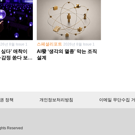
스페셜리포트
026년 8월 Issue 1
2026년 8월 Issue 1
 싶다’ 애착이
AI發 ‘생각의 멸종’ 막는 조직
·감정 쏟다 보면
설계
’로
권 정책
개인정보처리방침
이메일 무단수집 
서비스 첫 달 무료!
ghts Reserved
무제한으로 이용
하세요.