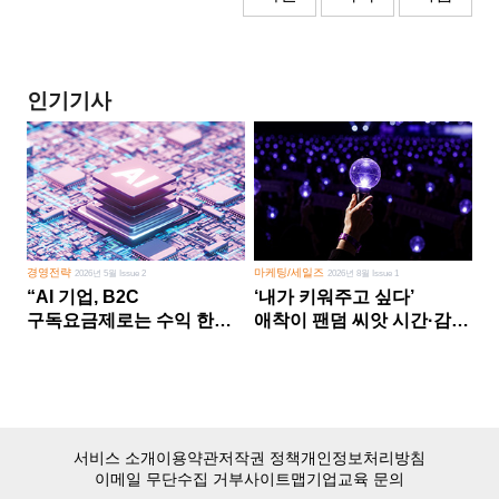
인기기사
경영전략
마케팅/세일즈
2026년 5월 Issue 2
2026년 8월 Issue 1
“AI 기업, B2C
‘내가 키워주고 싶다’
구독요금제로는 수익 한계
애착이 팬덤 씨앗 시간·감정
다른 사업 없이 AI 성장에만
쏟다 보면 ‘정체성
의존 땐 위기”
공동체’로
서비스 소개
이용약관
저작권 정책
개인정보처리방침
이메일 무단수집 거부
사이트맵
기업교육 문의