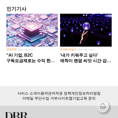
인기기사
경영전략
마케팅/세일즈
2026년 5월 Issue 2
2026년 8월 Issue 1
“AI 기업, B2C
‘내가 키워주고 싶다’
구독요금제로는 수익 한계
애착이 팬덤 씨앗 시간·감정
다른 사업 없이 AI 성장에만
쏟다 보면 ‘정체성
의존 땐 위기”
공동체’로
서비스 소개
이용약관
저작권 정책
개인정보처리방침
이메일 무단수집 거부
사이트맵
기업교육 문의