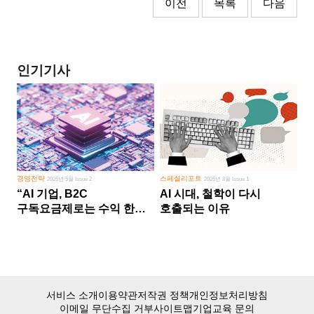
이전
목록
다음
인기기사
경영전략
스페셜리포트
2026년 5월 Issue 2
2026년 8월 Issue 1
“AI 기업, B2C
AI 시대, 철학이 다시
구독요금제로는 수익 한계
호출되는 이유
다른 사업 없이 AI 성장에만
의존 땐 위기”
서비스 소개
이용약관
저작권 정책
개인정보처리방침
이메일 무단수집 거부
사이트맵
기업교육 문의