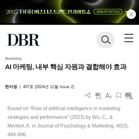
Marketing
AI 마케팅, 내부 핵심 자원과 결합해야 효과
한지영
|
407호 (2024년 12월 Issue 2)
Based on “Role of artificial intelligence in marketing
strategies and performance” (2023) by Wu, C., &
Monfort, A. in Journal of Psychology & Marketing, 40(3),
484-496.