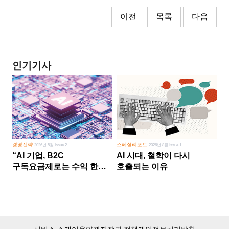
이전
목록
다음
인기기사
경영전략
스페셜리포트
2026년 5월 Issue 2
2026년 8월 Issue 1
“AI 기업, B2C
AI 시대, 철학이 다시
구독요금제로는 수익 한계
호출되는 이유
다른 사업 없이 AI 성장에만
의존 땐 위기”