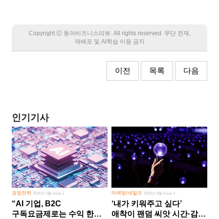
Copyright Ⓒ 동아비즈니스리뷰. All rights reserved. 무단 전재,
재배포 및 AI학습 이용 금지
이전
목록
다음
인기기사
경영전략
마케팅/세일즈
2026년 5월 Issue 2
2026년 8월 Issue 1
“AI 기업, B2C
‘내가 키워주고 싶다’
구독요금제로는 수익 한계
애착이 팬덤 씨앗 시간·감정