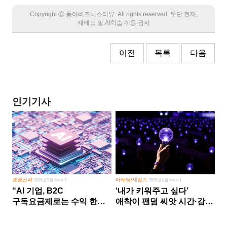
Copyright Ⓒ 동아비즈니스리뷰. All rights reserved. 무단 전재,
재배포 및 AI학습 이용 금지
이전
목록
다음
인기기사
경영전략
마케팅/세일즈
2026년 5월 Issue 2
2026년 8월 Issue 1
“AI 기업, B2C
‘내가 키워주고 싶다’
구독요금제로는 수익 한계
애착이 팬덤 씨앗 시간·감정
다른 사업 없이 AI 성장에만
쏟다 보면 ‘정체성
의존 땐 위기”
공동체’로