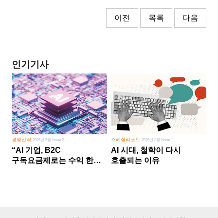
이전
목록
다음
인기기사
경영전략
스페셜리포트
2026년 5월 Issue 2
2026년 8월 Issue 1
“AI 기업, B2C
AI 시대, 철학이 다시
구독요금제로는 수익 한계
호출되는 이유
다른 사업 없이 AI 성장에만
의존 땐 위기”