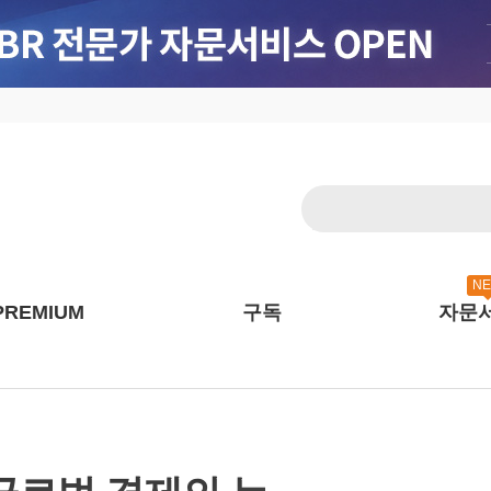
N
PREMIUM
구독
자문