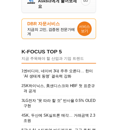
Askbiz에게 물어보세
GO
요
DBR 자문서비스
서비스
지금의 고민, 검증된 전문가에
보기
게
K-FOCUS TOP 5
지금 주목해야 할 산업과 기업 트렌드
1
엔비디아, 네이버 3대 주주 오른다… 한미
‘AI 생태계 동맹’ 결속력 강화
2
SK하이닉스, 美샌디스크와 HBF 첫 표준규
격 공개
3
LG전자 “못 따라 할 것” 반사율 0.5% OLED
구현
4
SK, 두산에 SK실트론 매각… 거래금액 2.3
조원