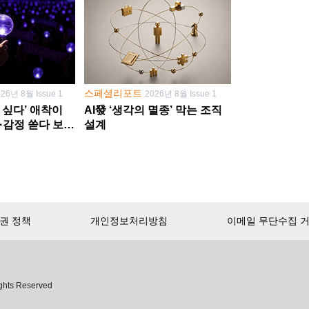
스페셜리포트
026년 8월 Issue 1
2026년 8월 Issue 1
 싶다’ 애착이
AI發 ‘생각의 멸종’ 막는 조직
·감정 쏟다 보면
설계
’로
권 정책
개인정보처리방침
이메일 무단수집 
서비스 첫 달 무료!
ghts Reserved
무제한으로 이용
하세요.