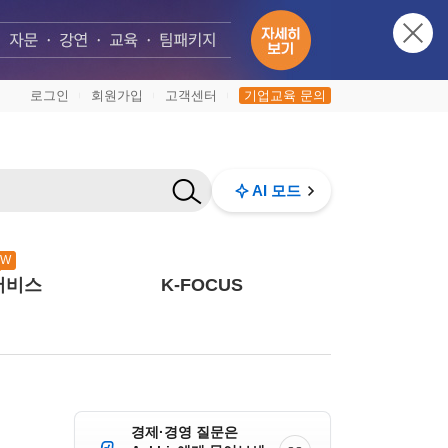
로그인
회원가입
고객센터
기업교육 문의
|
|
|
AI 모드
EW
서비스
K-FOCUS
경제·경영 질문은