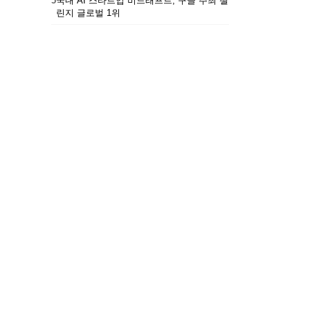
5
국내 AI 스타트업 비드래프트, 구글 주최 챌
린지 글로벌 1위