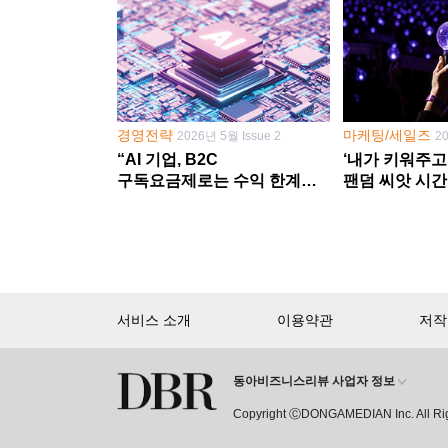
경영전략
마케팅/세일즈
2026년 5월 Issue 2
2
“AI 기업, B2C
‘내가 키워주고
구독요금제로는 수익 한계
팬덤 씨앗 시간
다른 사업 없이 AI 성장에만
‘정체성 공동체
의존 땐 위기”
서비스 소개
이용약관
저작
동아비즈니스리뷰 사업자 정보
회원 가입만 해도, DBR 월정액 
Copyright ⒸDONGAMEDIAN Inc. All Ri
15,000여 건의 DBR 콘텐츠를