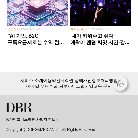
경영전략
마케팅/세일즈
2026년 5월 Issue 2
2026년 8월 Issue 1
“AI 기업, B2C
‘내가 키워주고 싶다’
구독요금제로는 수익 한계
애착이 팬덤 씨앗 시간·감정
다른 사업 없이 AI 성장에만
쏟다 보면 ‘정체성
의존 땐 위기”
공동체’로
서비스 소개
이용약관
저작권 정책
개인정보처리방침
이메일 무단수집 거부
사이트맵
기업교육 문의
동아비즈니스리뷰 사업자 정보
Copyright ⒸDONGAMEDIAN Inc. All Rights Reserved