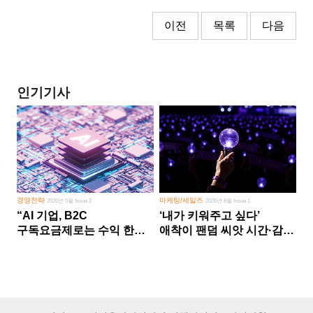
이전
목록
다음
인기기사
경영전략
마케팅/세일즈
2026년 5월 Issue 2
2026년 8월 Issue 1
“AI 기업, B2C
‘내가 키워주고 싶다’
구독요금제로는 수익 한계
애착이 팬덤 씨앗 시간·감정
다른 사업 없이 AI 성장에만
쏟다 보면 ‘정체성
의존 땐 위기”
공동체’로