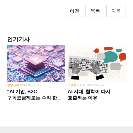
이전
목록
다음
인기기사
경영전략
스페셜리포트
2026년 5월 Issue 2
2026년 8월 Issue 1
“AI 기업, B2C
AI 시대, 철학이 다시
구독요금제로는 수익 한계
호출되는 이유
다른 사업 없이 AI 성장에만
의존 땐 위기”