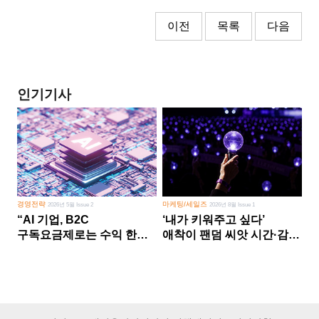
이전
목록
다음
인기기사
경영전략
마케팅/세일즈
2026년 5월 Issue 2
2026년 8월 Issue 1
“AI 기업, B2C
‘내가 키워주고 싶다’
구독요금제로는 수익 한계
애착이 팬덤 씨앗 시간·감정
다른 사업 없이 AI 성장에만
쏟다 보면 ‘정체성
의존 땐 위기”
공동체’로