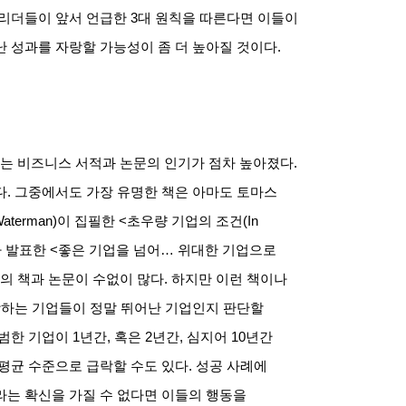
리더들이 앞서 언급한
3
대 원칙을 따른다면 이들이
 성과를 자랑할 가능성이 좀 더 높아질 것이다
.
하는 비즈니스 서적과 논문의 인기가 점차 높아졌다
.
다
.
그중에서도 가장 유명한 책은 아마도 토마스
Waterman)
이 집필한
<
초우량 기업의 조건
(In
 발표한
<
좋은 기업을 넘어
…
위대한 기업으로
의 책과 논문이 수없이 많다
.
하지만 이런 책이나
하는 기업들이 정말 뛰어난 기업인지 판단할
범한 기업이
1
년간
,
혹은
2
년간
,
심지어
10
년간
평균 수준으로 급락할 수도 있다
.
성공 사례에
라는 확신을 가질 수 없다면 이들의 행동을