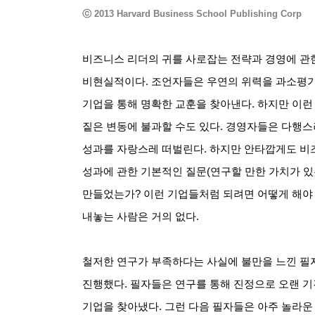
ⓒ
2013 Harvard Business School Publishing Corp
비즈니스 리더의 귀를 사로잡는 전략과 경영에 관한
비현실적이다
.
조언자들은 우연의 위력을 과소평
기업을 통해 명확한 교훈을 찾아낸다
.
하지만 이런
짙은 변동에 불과할 수도 있다
.
경영자들은 다행스
성과를 자랑스레 떠벌린다
.
하지만 안타깝게도 비
성과에 관한 기본적인 질문
(
연구할 만한 가치가 
만들었는가
?
이런 기업들처럼 되려면 어떻게 해야
내놓는 사람은 거의 없다
.
철저한 연구가 부족하다는 사실에 불만을 느낀 필
진행했다
.
필자들은 연구를 통해 진정으로 오랜 기
기업을 찾아냈다
.
그런 다음 필자들은 아주 놀라운