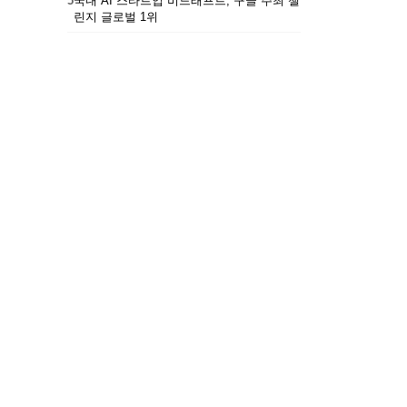
5
국내 AI 스타트업 비드래프트, 구글 주최 챌
린지 글로벌 1위