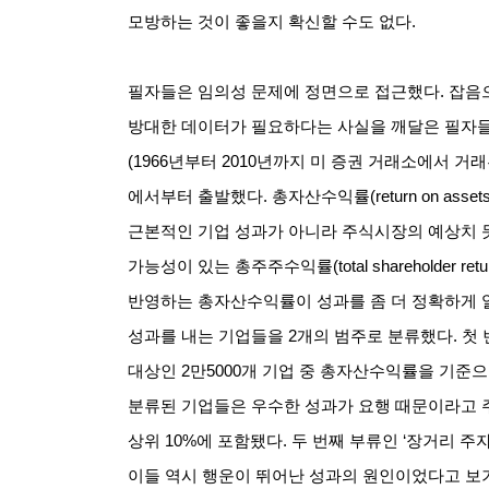
모방하는 것이 좋을지 확신할 수도 없다
.
필자들은 임의성 문제에 정면으로 접근했다
.
잡음
방대한 데이터가 필요하다는 사실을 깨달은 필자들
(1966
년부터
2010
년까지 미 증권 거래소에서 거
에서부터 출발했다
.
총자산수익률
(return on asse
근본적인 기업 성과가 아니라 주식시장의 예상치 
가능성이 있는 총주주수익률
(total shareholder ret
반영하는 총자산수익률이 성과를 좀 더 정확하게
성과를 내는 기업들을
2
개의 범주로 분류했다
.
첫 
대상인
2
만
5000
개 기업 중 총자산수익률을 기준으
분류된 기업들은 우수한 성과가 요행 때문이라고
상위
10%
에 포함됐다
.
두 번째 부류인
‘
장거리 주
이들 역시 행운이 뛰어난 성과의 원인이었다고 보