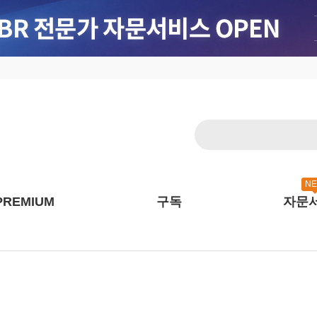
N
PREMIUM
구독
자문