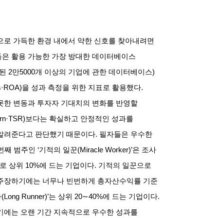
으로 가득한 환경 내에서 약한 신호를 찾아내려면
은 활용 가능한 가장 방대한 데이터베이스
래된
2
만
5000
개 이상의 기업에 관한 데이터베이스
)
ts·ROA)
을 성과 측정을 위한 지표로 활용했다
.
못한 변동과 투자자 기대치의 변화를 반영할
urn·TSR)
보다는 확실하고 안정적인 성과를
 알려준다고 판단했기 때문이다
.
필자들은 우수한
번째 범주인
‘
기적의 일꾼
(Miracle Worker)’
은 조사
로 상위
10%
에 드는 기업이다
.
기적의 일꾼으로
 주장하기에는 너무나 빈번하게 총자산수익률 기준
자
(Long Runner)’
는 상위
20∼40%
에 드는 기업이다
.
기에는 오랜 기간 지속적으로 우수한 성과를