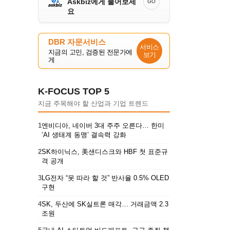
Askbiz에게 물어보세
GO
요
DBR 자문서비스
서비스
지금의 고민, 검증된 전문가에
보기
게
K-FOCUS TOP 5
지금 주목해야 할 산업과 기업 트렌드
1
엔비디아, 네이버 3대 주주 오른다… 한미
‘AI 생태계 동맹’ 결속력 강화
2
SK하이닉스, 美샌디스크와 HBF 첫 표준규
격 공개
3
LG전자 “못 따라 할 것” 반사율 0.5% OLED
구현
4
SK, 두산에 SK실트론 매각… 거래금액 2.3
조원