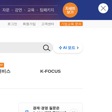
로그인
회원가입
고객센터
기업교육 문의
|
|
|
AI 모드
EW
서비스
K-FOCUS
경제·경영 질문은