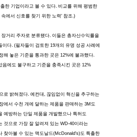
특출한 기업이라고 볼 수 있다
.
비교를 위해 평범한
 속에서 신호를 찾기 위한 노력
’
참조
.)
과 장거리 주자로 분류됐다
.
이들은 총자산수익률을
들이다
. (
필자들이 검토한
19
개의 유명 성공 사례에
정해 놓은 기준을 통과한 곳은
12%
에 불과했다
.
았음에도 불구하고 기준을 충족시킨 곳은
12%
것으로 밝혀졌다
.
예컨대
,
끊임없이 혁신을 추구하는
시장에서 수천 개에 달하는 제품을 판매하는
3M
도
을 예방하는 단일 제품을 개발했으나 특허도
 것으로 가장 잘 알려져 있는
WD-40
이라는
 찾아볼 수 있는 맥도날드
(McDonald’s)
도 특출한