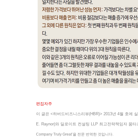
편집자주
이 글은
<
하버드비즈니스리뷰
(HBR)> 2013
년
4
월 호에 
E. Raynor)
와 딜로이트 컨설팅
LLP
최고전략책임자 뭄타
Company Truly Great’
을 전문 번역한 것입니다
.