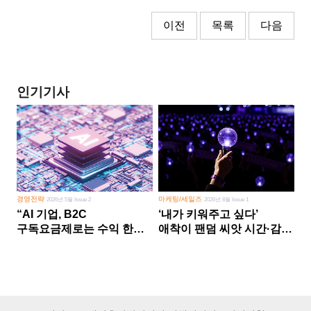
이전
목록
다음
인기기사
경영전략
마케팅/세일즈
2026년 5월 Issue 2
2026년 8월 Issue 1
“AI 기업, B2C
‘내가 키워주고 싶다’
구독요금제로는 수익 한계
애착이 팬덤 씨앗 시간·감정
다른 사업 없이 AI 성장에만
쏟다 보면 ‘정체성
의존 땐 위기”
공동체’로