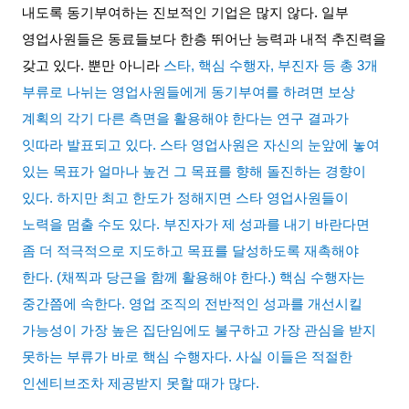
내도록 동기부여하는 진보적인 기업은 많지 않다
.
일부
영업사원들은 동료들보다 한층 뛰어난 능력과 내적 추진력을
갖고 있다
.
뿐만 아니라
스타
,
핵심 수행자
,
부진자 등 총
3
개
부류로 나뉘는 영업사원들에게 동기부여를 하려면 보상
계획의 각기 다른 측면을 활용해야 한다는 연구 결과가
잇따라 발표되고 있다
.
스타 영업사원은 자신의 눈앞에 놓여
있는 목표가 얼마나 높건 그 목표를 향해 돌진하는 경향이
있다
.
하지만 최고 한도가 정해지면 스타 영업사원들이
노력을 멈출 수도 있다
.
부진자가 제 성과를 내기 바란다면
좀 더 적극적으로 지도하고 목표를 달성하도록 재촉해야
한다
. (
채찍과 당근을 함께 활용해야 한다
.)
핵심 수행자는
중간쯤에 속한다
.
영업 조직의 전반적인 성과를 개선시킬
가능성이 가장 높은 집단임에도 불구하고 가장 관심을 받지
못하는 부류가 바로 핵심 수행자다
.
사실 이들은 적절한
인센티브조차 제공받지 못할 때가 많다
.