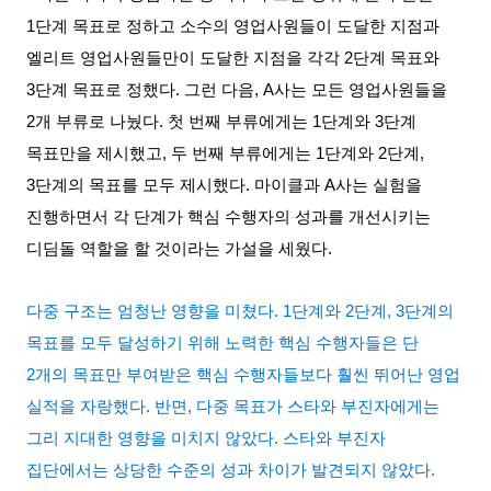
1
단계 목표로 정하고 소수의 영업사원들이 도달한 지점과
엘리트 영업사원들만이 도달한 지점을 각각
2
단계 목표와
3
단계 목표로 정했다
.
그런 다음
, A
사는 모든 영업사원들을
2
개 부류로 나눴다
.
첫 번째 부류에게는
1
단계와
3
단계
목표만을 제시했고
,
두 번째 부류에게는
1
단계와
2
단계
,
3
단계의 목표를 모두 제시했다
.
마이클과
A
사는 실험을
진행하면서 각 단계가 핵심 수행자의 성과를 개선시키는
디딤돌 역할을 할 것이라는 가설을 세웠다
.
다중 구조는 엄청난 영향을 미쳤다
. 1
단계와
2
단계
, 3
단계의
목표를 모두 달성하기 위해 노력한 핵심 수행자들은 단
2
개의 목표만 부여받은 핵심 수행자들보다 훨씬 뛰어난 영업
실적을 자랑했다
.
반면
,
다중 목표가 스타와 부진자에게는
그리 지대한 영향을 미치지 않았다
.
스타와 부진자
집단에서는 상당한 수준의 성과 차이가 발견되지 않았다
.