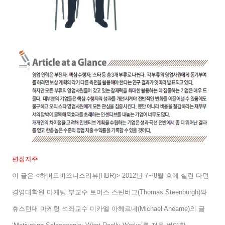
편집자주
이 글은
<
하버드비즈니스리뷰
(HBR)> 2012
년
7∼8
월 호에 실린 다던
경영대학원 마케팅 부교수 토머스 스틴버그
(Thomas Steenburgh)
와
휴스턴대 마케팅 석좌교수 미카엘 아헤르네
(Michael Ahearne)
의 글