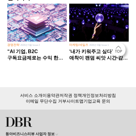
경영전략
마케팅/세일즈
2026년 5월 Issue 2
2026년 8월 Issue 1
“AI 기업, B2C
‘내가 키워주고 싶다’
구독요금제로는 수익 한계
애착이 팬덤 씨앗 시간·감정
다른 사업 없이 AI 성장에만
쏟다 보면 ‘정체성
의존 땐 위기”
공동체’로
서비스 소개
이용약관
저작권 정책
개인정보처리방침
이메일 무단수집 거부
사이트맵
기업교육 문의
동아비즈니스리뷰 사업자 정보