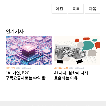
이전
목록
다음
인기기사
경영전략
스페셜리포트
2026년 5월 Issue 2
2026년 8월 Issue 1
“AI 기업, B2C
AI 시대, 철학이 다시
구독요금제로는 수익 한계
호출되는 이유
다른 사업 없이 AI 성장에만
의존 땐 위기”