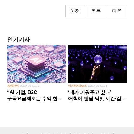
이전
목록
다음
인기기사
경영전략
마케팅/세일즈
2026년 5월 Issue 2
2026년 8월 Issue 1
“AI 기업, B2C
‘내가 키워주고 싶다’
구독요금제로는 수익 한계
애착이 팬덤 씨앗 시간·감정
다른 사업 없이 AI 성장에만
쏟다 보면 ‘정체성
의존 땐 위기”
공동체’로