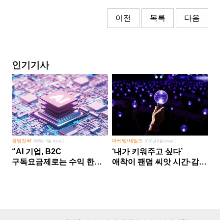
이전
목록
다음
인기기사
경영전략
마케팅/세일즈
2026년 5월 Issue 2
2026년 8월 Issue 1
“AI 기업, B2C
‘내가 키워주고 싶다’
구독요금제로는 수익 한계
애착이 팬덤 씨앗 시간·감정
다른 사업 없이 AI 성장에만
쏟다 보면 ‘정체성
의존 땐 위기”
공동체’로