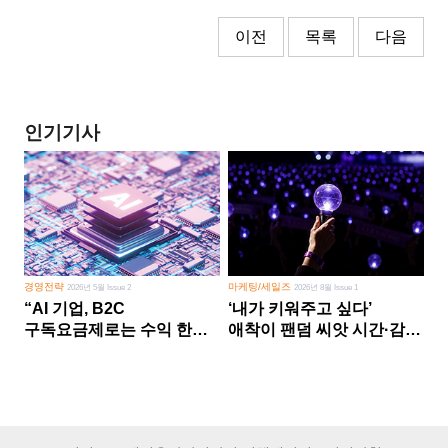
이전
목록
다음
인기기사
경영전략
마케팅/세일즈
2026년 5월 Issue 2
2026년 8월 Issue 1
“AI 기업, B2C
‘내가 키워주고 싶다’
구독요금제로는 수익 한계
애착이 팬덤 씨앗 시간·감정
다른 사업 없이 AI 성장에만
쏟다 보면 ‘정체성
의존 땐 위기”
공동체’로