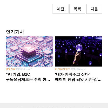
이전
목록
다음
인기기사
경영전략
마케팅/세일즈
2026년 5월 Issue 2
2026년 8월 Issue 1
“AI 기업, B2C
‘내가 키워주고 싶다’
구독요금제로는 수익 한계
애착이 팬덤 씨앗 시간·감정
다른 사업 없이 AI 성장에만
쏟다 보면 ‘정체성
의존 땐 위기”
공동체’로