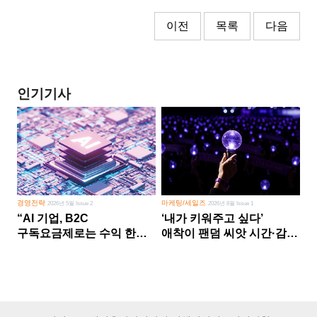
이전
목록
다음
인기기사
경영전략
마케팅/세일즈
2026년 5월 Issue 2
2026년 8월 Issue 1
“AI 기업, B2C
‘내가 키워주고 싶다’
구독요금제로는 수익 한계
애착이 팬덤 씨앗 시간·감정
다른 사업 없이 AI 성장에만
쏟다 보면 ‘정체성
의존 땐 위기”
공동체’로