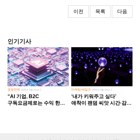
이전
목록
다음
인기기사
경영전략
마케팅/세일즈
2026년 5월 Issue 2
2026년 8월 Issue 1
“AI 기업, B2C
‘내가 키워주고 싶다’
구독요금제로는 수익 한계
애착이 팬덤 씨앗 시간·감정
다른 사업 없이 AI 성장에만
쏟다 보면 ‘정체성
의존 땐 위기”
공동체’로