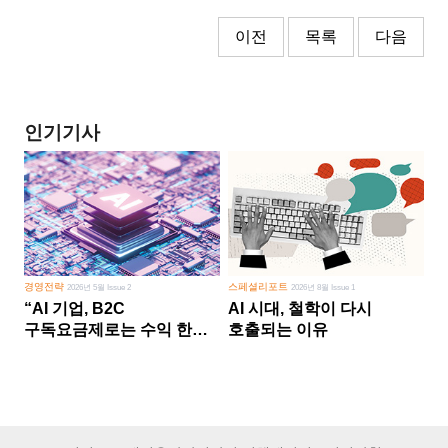
이전
목록
다음
인기기사
경영전략
스페셜리포트
2026년 5월 Issue 2
2026년 8월 Issue 1
“AI 기업, B2C
AI 시대, 철학이 다시
구독요금제로는 수익 한계
호출되는 이유
다른 사업 없이 AI 성장에만
의존 땐 위기”