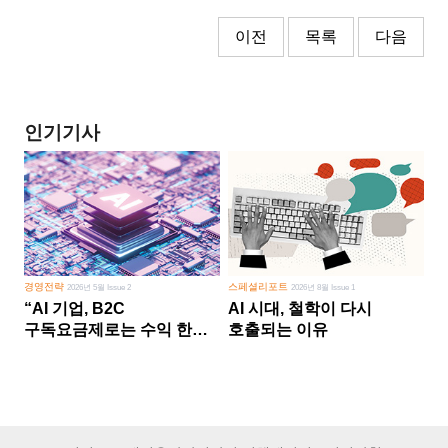
이전
목록
다음
인기기사
경영전략
스페셜리포트
2026년 5월 Issue 2
2026년 8월 Issue 1
“AI 기업, B2C
AI 시대, 철학이 다시
구독요금제로는 수익 한계
호출되는 이유
다른 사업 없이 AI 성장에만
의존 땐 위기”