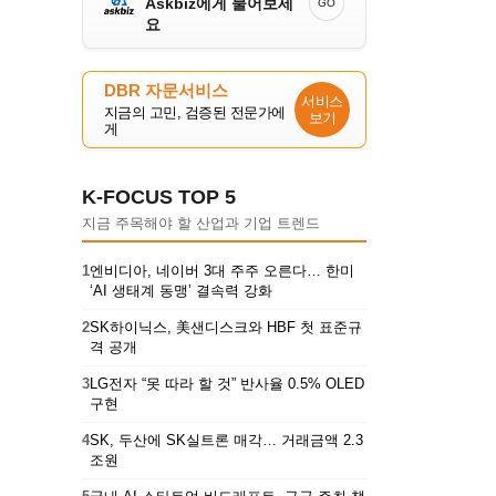
Askbiz에게 물어보세
GO
요
DBR 자문서비스
서비스
지금의 고민, 검증된 전문가에
보기
게
K-FOCUS TOP 5
지금 주목해야 할 산업과 기업 트렌드
1
엔비디아, 네이버 3대 주주 오른다… 한미
‘AI 생태계 동맹’ 결속력 강화
2
SK하이닉스, 美샌디스크와 HBF 첫 표준규
격 공개
3
LG전자 “못 따라 할 것” 반사율 0.5% OLED
구현
4
SK, 두산에 SK실트론 매각… 거래금액 2.3
조원