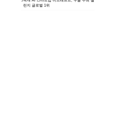
5
국내 AI 스타트업 비드래프트, 구글 주최 챌
린지 글로벌 1위