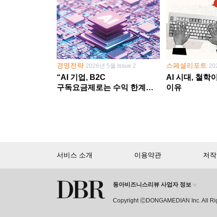
경영전략
스페셜리포트
2026년 5월 Issue 2
20
“AI 기업, B2C
AI 시대, 철
구독요금제로는 수익 한계
이유
다른 사업 없이 AI 성장에만
의존 땐 위기”
서비스 소개
이용약관
저작
동아비즈니스리뷰 사업자 정보
회원 가입만 해도, DBR 월정액 
Copyright ⒸDONGAMEDIAN Inc. All Ri
15,000여 건의 DBR 콘텐츠를