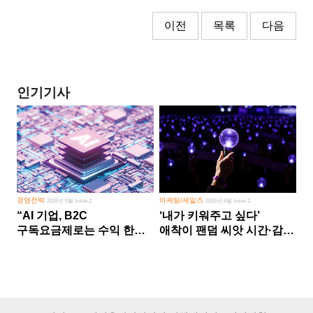
이전
목록
다음
인기기사
경영전략
마케팅/세일즈
2026년 5월 Issue 2
2026년 8월 Issue 1
“AI 기업, B2C
‘내가 키워주고 싶다’
구독요금제로는 수익 한계
애착이 팬덤 씨앗 시간·감정
다른 사업 없이 AI 성장에만
쏟다 보면 ‘정체성
의존 땐 위기”
공동체’로