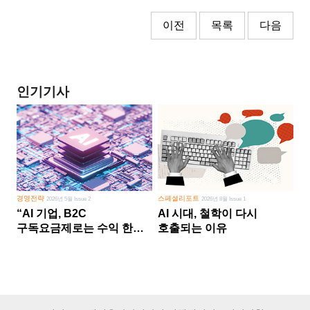
이전
목록
다음
인기기사
경영전략
스페셜리포트
2026년 5월 Issue 2
2026년 8월 Issue 1
“AI 기업, B2C
AI 시대, 철학이 다시
구독요금제로는 수익 한계
호출되는 이유
다른 사업 없이 AI 성장에만
의존 땐 위기”