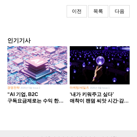
이전
목록
다음
인기기사
경영전략
마케팅/세일즈
2026년 5월 Issue 2
2026년 8월 Issue 1
“AI 기업, B2C
‘내가 키워주고 싶다’
구독요금제로는 수익 한계
애착이 팬덤 씨앗 시간·감정
다른 사업 없이 AI 성장에만
쏟다 보면 ‘정체성
의존 땐 위기”
공동체’로