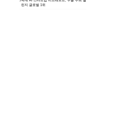
5
국내 AI 스타트업 비드래프트, 구글 주최 챌
린지 글로벌 1위