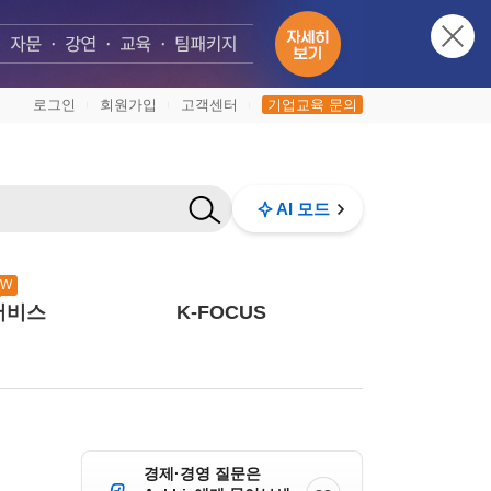
로그인
회원가입
고객센터
기업교육 문의
|
|
|
AI 모드
EW
서비스
K-FOCUS
경제·경영 질문은