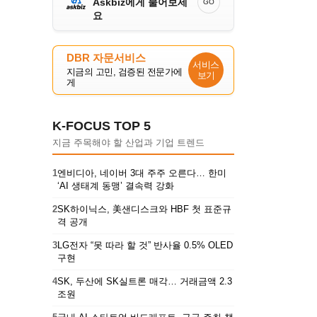
Askbiz에게 물어보세
GO
요
DBR 자문서비스
서비스
지금의 고민, 검증된 전문가에
보기
게
K-FOCUS TOP 5
지금 주목해야 할 산업과 기업 트렌드
1
엔비디아, 네이버 3대 주주 오른다… 한미
‘AI 생태계 동맹’ 결속력 강화
2
SK하이닉스, 美샌디스크와 HBF 첫 표준규
격 공개
3
LG전자 “못 따라 할 것” 반사율 0.5% OLED
구현
4
SK, 두산에 SK실트론 매각… 거래금액 2.3
조원