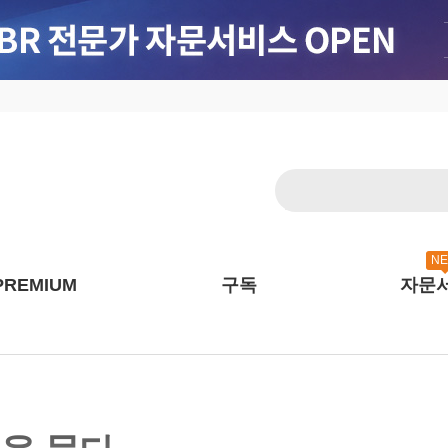
N
PREMIUM
구독
자문