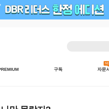
N
PREMIUM
구독
자문