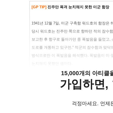
[GP TIP]
진주만 폭격 눈치채지 못한 미군 함장
1941
년 12월 7일
,
미군 구축함 워드호의 함장은 
당시 워드호는 진주만 쪽으로 향하던 적의 잠수함
보고한 후 항구로 돌아가던 중 폭발음을 들었고,
도로를 개통하고 있구먼.” 적군의 잠수함과 맞닥
방식으로만 이 폭발음을 해석했다. 폭발음이 미·
눈치채지 못했던 셈이다.
15,000개의 아티
가입하면, 
걱정마세요. 언제