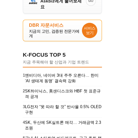
Askbiz에게 물어보세
GO
요
DBR 자문서비스
서비스
지금의 고민, 검증된 전문가에
보기
게
K-FOCUS TOP 5
지금 주목해야 할 산업과 기업 트렌드
1
엔비디아, 네이버 3대 주주 오른다… 한미
‘AI 생태계 동맹’ 결속력 강화
2
SK하이닉스, 美샌디스크와 HBF 첫 표준규
격 공개
3
LG전자 “못 따라 할 것” 반사율 0.5% OLED
구현
4
SK, 두산에 SK실트론 매각… 거래금액 2.3
조원