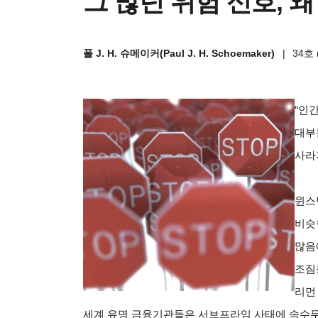
그 많던 위험 신호, 
폴 J. H. 슈메이커(Paul J. H. Schoemaker)
|
34호 
“
인간
대부
사라
윈스
비슷
많음
조짐
리먼
세계 유명 금융기관들은 서브프라임 사태에 속수