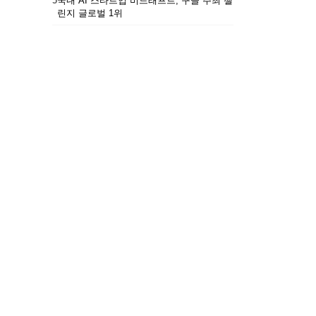
5
국내 AI 스타트업 비드래프트, 구글 주최 챌
린지 글로벌 1위