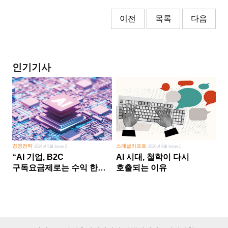
이전
목록
다음
인기기사
경영전략
스페셜리포트
2026년 5월 Issue 2
2026년 8월 Issue 1
“AI 기업, B2C
AI 시대, 철학이 다시
구독요금제로는 수익 한계
호출되는 이유
다른 사업 없이 AI 성장에만
의존 땐 위기”