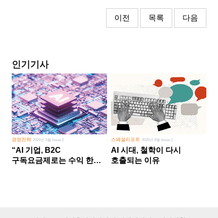
이전
목록
다음
인기기사
경영전략
스페셜리포트
2026년 5월 Issue 2
2026년 8월 Issue 1
“AI 기업, B2C
AI 시대, 철학이 다시
구독요금제로는 수익 한계
호출되는 이유
다른 사업 없이 AI 성장에만
의존 땐 위기”