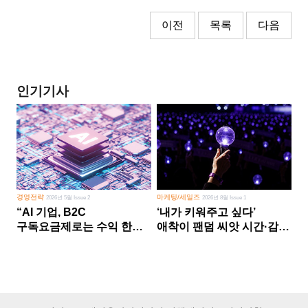
이전
목록
다음
인기기사
경영전략
마케팅/세일즈
2026년 5월 Issue 2
2026년 8월 Issue 1
“AI 기업, B2C
‘내가 키워주고 싶다’
구독요금제로는 수익 한계
애착이 팬덤 씨앗 시간·감정
다른 사업 없이 AI 성장에만
쏟다 보면 ‘정체성
의존 땐 위기”
공동체’로