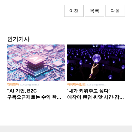
이전
목록
다음
인기기사
경영전략
마케팅/세일즈
2026년 5월 Issue 2
2026년 8월 Issue 1
“AI 기업, B2C
‘내가 키워주고 싶다’
구독요금제로는 수익 한계
애착이 팬덤 씨앗 시간·감정
다른 사업 없이 AI 성장에만
쏟다 보면 ‘정체성
의존 땐 위기”
공동체’로