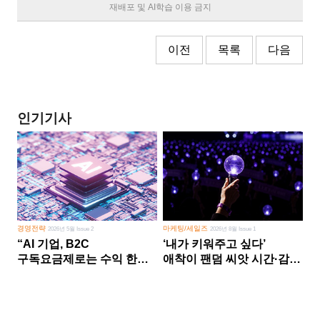
재배포 및 AI학습 이용 금지
이전
목록
다음
인기기사
경영전략
마케팅/세일즈
2026년 5월 Issue 2
2026년 8월 Issue 1
“AI 기업, B2C
‘내가 키워주고 싶다’
구독요금제로는 수익 한계
애착이 팬덤 씨앗 시간·감정
다른 사업 없이 AI 성장에만
쏟다 보면 ‘정체성
의존 땐 위기”
공동체’로