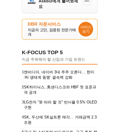
Askbiz에게 물어보세
GO
요
DBR 자문서비스
서비스
지금의 고민, 검증된 전문가에
보기
게
K-FOCUS TOP 5
지금 주목해야 할 산업과 기업 트렌드
1
엔비디아, 네이버 3대 주주 오른다… 한미
‘AI 생태계 동맹’ 결속력 강화
2
SK하이닉스, 美샌디스크와 HBF 첫 표준규
격 공개
3
LG전자 “못 따라 할 것” 반사율 0.5% OLED
구현
4
SK, 두산에 SK실트론 매각… 거래금액 2.3
조원