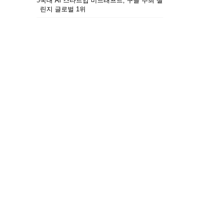
5
국내 AI 스타트업 비드래프트, 구글 주최 챌
린지 글로벌 1위