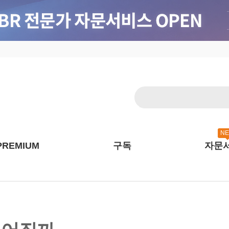
N
PREMIUM
구독
자문