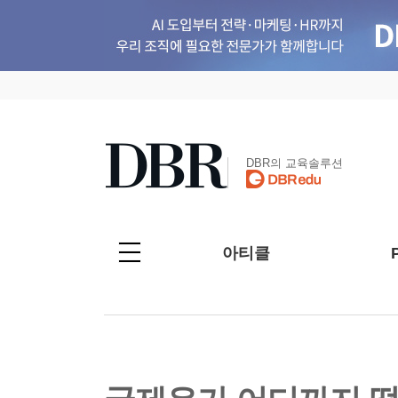
DBR의 교육솔루션
아티클