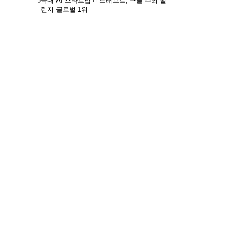
5
국내 AI 스타트업 비드래프트, 구글 주최 챌
린지 글로벌 1위