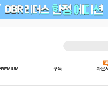
N
PREMIUM
구독
자문