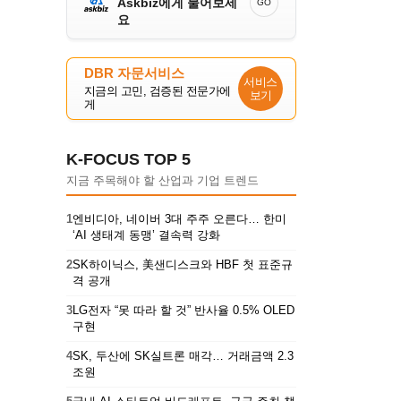
Askbiz에게 물어보세
GO
요
DBR 자문서비스
서비스
지금의 고민, 검증된 전문가에
보기
게
K-FOCUS TOP 5
지금 주목해야 할 산업과 기업 트렌드
1
엔비디아, 네이버 3대 주주 오른다… 한미
‘AI 생태계 동맹’ 결속력 강화
2
SK하이닉스, 美샌디스크와 HBF 첫 표준규
격 공개
3
LG전자 “못 따라 할 것” 반사율 0.5% OLED
구현
4
SK, 두산에 SK실트론 매각… 거래금액 2.3
조원