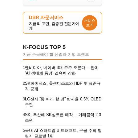
DBR 자문서비스
서비스
지금의 고민, 검증된 전문가에
보기
게
K-FOCUS TOP 5
지금 주목해야 할 산업과 기업 트렌드
1
엔비디아, 네이버 3대 주주 오른다… 한미
‘AI 생태계 동맹’ 결속력 강화
2
SK하이닉스, 美샌디스크와 HBF 첫 표준규
격 공개
3
LG전자 “못 따라 할 것” 반사율 0.5% OLED
구현
4
SK, 두산에 SK실트론 매각… 거래금액 2.3
조원
5
국내 AI 스타트업 비드래프트, 구글 주최 챌
린지 글로벌 1위