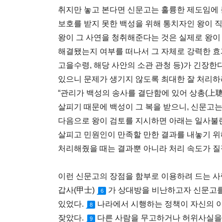
취지만 놓고 본다면 신문고는 훌륭한 제도임에 
보호를 받지 못한 백성을 위해 통치자인 왕이 
왕이 그 사연을 청취해준다는 것은 실제로 왕이
해결됐는지 여부를 떠나서 그 자체로 강력한 효
고을수령, 해당 사안의 소관 관청 등)가 긴장한
있으니 문제가 생기지 않도록 최대한 잘 처리하
“관리가 백성의 송사를 결단함에 있어 상총(上聰
살피기 때문에 백성이 그 복을 받으니, 신문고는
다음으로 왕이 검토를 지시하면 아래는 일사불
살피고 민원인이 만족할 만한 결과를 내놓기 위
처리해줬을 때는 결과뿐 아니라 처리 속도가 질
이런 신문고의 장점을 함부로 이용하려 드는 사
갑사(甲士)
가 상대방을 비난하고자 신문고를
6
있었다.
나라에서 시행하는 정책이 자신의 
8
잦았다.
다른 사람을 무고하거나 허위사실을
9