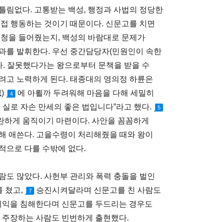
틀림없다. 고통받는 백성, 행정과 사법의 정당한
직접 행동하는 것이기 때문이다. 신문고를 치면
 청을 들어줬는지, 백성의 바람대로 문제가
과를 발휘한다. 우선 중간담당자(민원인이 속한
다. 잘못했다가는 왕으로부터 문책을 받을 수
려고 노력하게 된다. 태종대의 영의정 하륜은
)
에 아뢸까 두려워해 마음을 다해 세밀히
4
 실로 자손 만세의 좋은 법입니다”라고 했다.
5
란하게 움직이기 마련이다. 사안을 꼼꼼하게
해 애쓴다. 고을수령이 처리해줬을 때와 왕이
적으로 다를 수밖에 없다.
람도 많았다. 사헌부 관리와 폭력 충돌을 벌인
 쳤고,
승진시켜달라며 신문고를 친 사람도
7
이익을 침해한다며 신문고를 두드리는 경우도
 주장하는 사람도 빈번하게 출현했다.