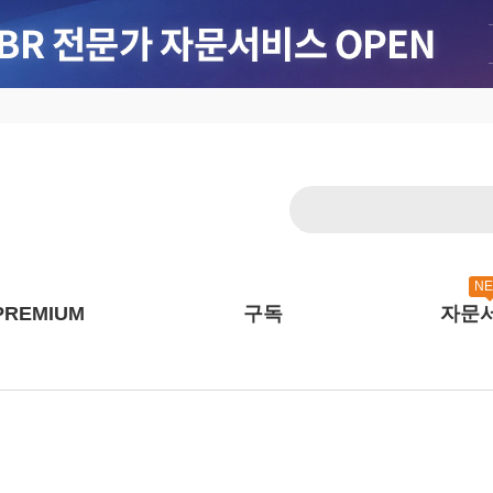
N
PREMIUM
구독
자문