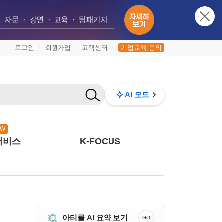
로그인
회원가입
고객센터
기업교육 문의
|
|
|
AI 모드
EW
서비스
K-FOCUS
아티클 AI 요약 보기
GO