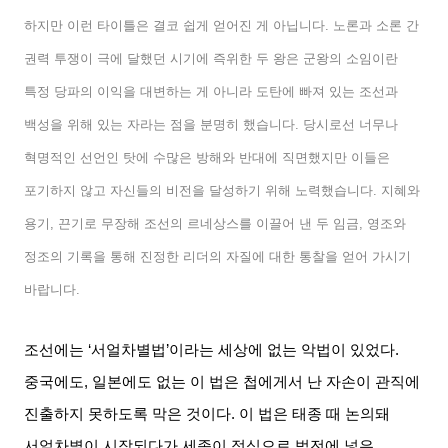
하지만 이런 타이틀은 결코 쉽게 얻어진 게 아닙니다
.
노론과 소론 간
권력 투쟁이 극에 달했던 시기에 즉위한 두 왕은 군왕의 소임이란
특정 당파의 이익을 대변하는 게 아니라 도탄에 빠져 있는 조선과
백성을 위해 있는 자라는 점을 분명히 했습니다
.
당시로선 너무나
혁명적인 선언인 탓에 수많은 방해와 반대에 직면했지만 이들은
포기하지 않고 자신들의 비전을 달성하기 위해 노력했습니다
.
지혜와
용기
,
끈기로 무장해 조선의 르네상스를 이끌어 낸 두 임금
,
영조와
정조의 기록을 통해 진정한 리더의 자질에 대한 통찰을 얻어 가시기
바랍니다
.
조선에는
‘
서얼차별법
’
이라는 세상에 없는 악법이 있었다
.
중국에도
,
일본에도 없는 이 법은 첩에게서 난 자손이 관직에
진출하지 못하도록 막은 것이다
.
이 법은 태종 때 논의돼
서얼차별이 시작되다가 세종이 정식으로 법전에 넣은