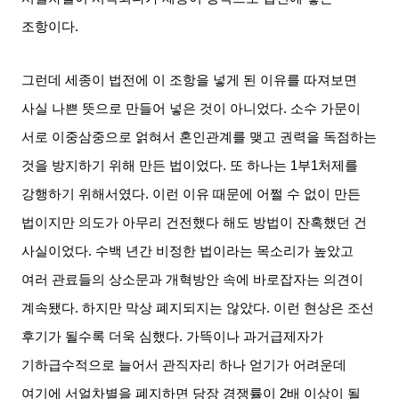
조항이다
.
그런데 세종이 법전에 이 조항을 넣게 된 이유를 따져보면
사실 나쁜 뜻으로 만들어 넣은 것이 아니었다
.
소수 가문이
서로 이중삼중으로 얽혀서 혼인관계를 맺고 권력을 독점하는
것을 방지하기 위해 만든 법이었다
.
또 하나는
1
부
1
처제를
강행하기 위해서였다
.
이런 이유 때문에 어쩔 수 없이 만든
법이지만 의도가 아무리 건전했다 해도 방법이 잔혹했던 건
사실이었다
.
수백 년간 비정한 법이라는 목소리가 높았고
여러 관료들의 상소문과 개혁방안 속에 바로잡자는 의견이
계속됐다
.
하지만 막상 폐지되지는 않았다
.
이런 현상은 조선
후기가 될수록 더욱 심했다
.
가뜩이나 과거급제자가
기하급수적으로 늘어서 관직자리 하나 얻기가 어려운데
여기에 서얼차별을 폐지하면 당장 경쟁률이
2
배 이상이 될