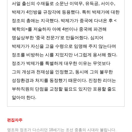
서얼 출신의 수재들로 소문난 이덕무
,
유득공
,
서이수
,
박제가
4
인방을 규장각에 등용했다
.
특히 박제가에 대한
정조의 총애는 지극했다
.
박제가가 중국에 다녀온 후
<
북학의
>
를 저술하자 아예
4
번이나 중국에 파견해
명실상부한
‘
중국 전문가
’
로 만들어줬다
.
심지어
박제가가 자신을 고을 수령으로 임명해 주지 않는다며
정조를 비방하는 시를 지었지만 너그럽게 용서해 줬다
.
정조가 박제가를 특별하게 대우한 이유는 무엇보다
그의 개성과 천재성을 인정했고
,
동시에 그의 불우한
성장환경과 처지를 동정했기 때문이다
.
진정한 리더는
부하직원의 단점을 교정할 필요도 있지만 포용할 줄도
알아야 한다
.
편집자주
영조와 정조가 다스리던
18
세기는 조선 중흥의 시대라 불립니다
.