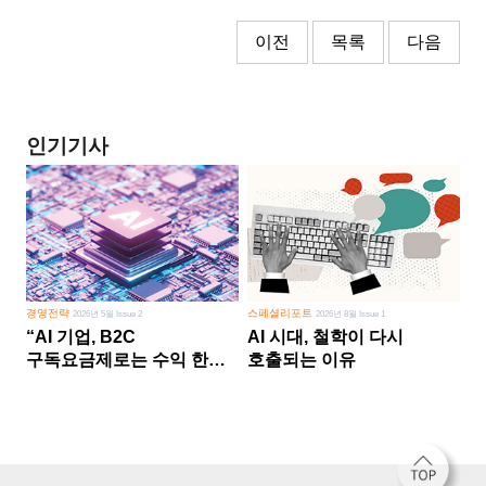
이전
목록
다음
인기기사
경영전략
스페셜리포트
2026년 5월 Issue 2
2026년 8월 Issue 1
“AI 기업, B2C
AI 시대, 철학이 다시
구독요금제로는 수익 한계
호출되는 이유
다른 사업 없이 AI 성장에만
의존 땐 위기”