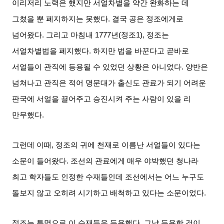
이리저리 노력은 했지만 서얼차별을 약간 완화하는 데
그쳤을 뿐 폐지하지는 못했다
.
결국 공은 정조에게로
넘어왔다
.
그리고 마침내
1777
년
(
정조
1),
정조는
서얼차별법을 폐지했다
.
하지만 법을 바꾼다고 곧바로
서얼들이 관직에 등용될 수 있었던 상황은 아니었다
.
양반은
넘쳐나고 관직은 적어 명문대가 출신도 관료가 되기 어려운
판국에 서얼을 끌어주고 승진시켜 주는 사람이 있을 리
만무했다
.
그런데 이때
,
정조의 귀에 천재로 이름난 서얼들이 있다는
소문이 들어왔다
.
조선의 관료에게 매우 야박했던 청나라
최고 학자들도 인정한 수재들인데 조선에서는 어느 누구도
돌보지 않고 오히려 시기하고 배척하고 있다는 소문이었다
.
정조는 특명으로 이 수재들을 등용했다
.
그냥 등용한 것이