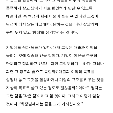
풍족하게 살고 남녀가 서로 편안하게 만날 수 있도록
해준다면
,
즉 백성과 함께 더불어 즐길 수 있다면 그것이
단점이 되지 않는다고 했다
.
원하는 것을
‘
나만 잘살기
’
에
묶어 두지 말고
‘
함께
’
를 생각하라는 것이다
.
기업에도 꿈과 목표가 있다
.
대개 그것은 매출과 이익을
늘리는 것에 집중돼 있을 것이다
.
기업이 이윤을 추구하는
단체라고 정의하고 있으니 과연 그럴듯하기는 하다
.
그러나
과연 그 정도의 꿈으로 족할까
?
매출과 이익의 목표를
설정해 놓고 그것을 달성하거나 기업의 규모를 키우는 것을
지상의 목표로 삼고 있는 정도로 괜찮을까
?
아마도 맹자는
그런 꿈을
‘
작은 꿈
’
이라고 할 것이다
.
그리고 이렇게 말할
것이다
. “
회장님께서는 꿈을 크게 가지십시오
!”