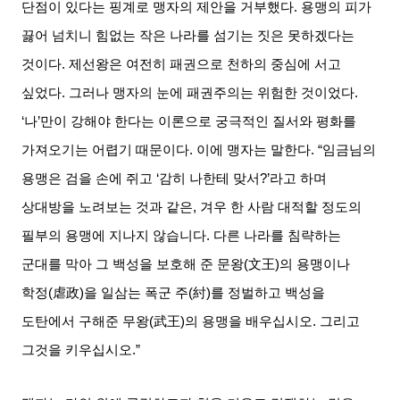
단점이 있다는 핑계로 맹자의 제안을 거부했다
.
용맹의 피가
끓어 넘치니 힘없는 작은 나라를 섬기는 짓은 못하겠다는
것이다
.
제선왕은 여전히 패권으로 천하의 중심에 서고
싶었다
.
그러나 맹자의 눈에 패권주의는 위험한 것이었다
.
‘
나
’
만이 강해야 한다는 이론으로 궁극적인 질서와 평화를
가져오기는 어렵기 때문이다
.
이에 맹자는 말한다
. “
임금님의
용맹은 검을 손에 쥐고
‘
감히 나한테 맞서
?’
라고 하며
상대방을 노려보는 것과 같은
,
겨우 한 사람 대적할 정도의
필부의 용맹에 지나지 않습니다
.
다른 나라를 침략하는
군대를 막아 그 백성을 보호해 준 문왕
(
文王
)
의 용맹이나
학정
(
虐政
)
을 일삼는 폭군 주
(
紂
)
를 정벌하고 백성을
도탄에서 구해준 무왕
(
武王
)
의 용맹을 배우십시오
.
그리고
그것을 키우십시오
.”