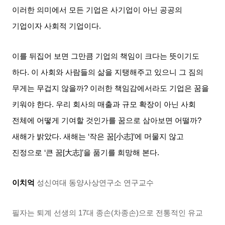
이러한 의미에서 모든 기업은 사기업이 아닌 공공의
기업이자 사회적 기업이다
.
이를 뒤집어 보면 그만큼 기업의 책임이 크다는 뜻이기도
하다
.
이 사회와 사람들의 삶을 지탱해주고 있으니 그 짐의
무게는 무겁지 않을까
?
이러한 책임감에서라도 기업은 꿈을
키워야 한다
.
우리 회사의 매출과 규모 확장이 아닌 사회
전체에 어떻게 기여할 것인가를 꿈으로 삼아보면 어떨까
?
새해가 밝았다
.
새해는
‘
작은 꿈
[
小志
]’
에 머물지 않고
진정으로
‘
큰 꿈
[
大志
]’
을 품기를 희망해 본다
.
이치억
성신여대 동양사상연구소 연구교수
필자는 퇴계 선생의
17
대 종손
(
차종손
)
으로 전통적인 유교