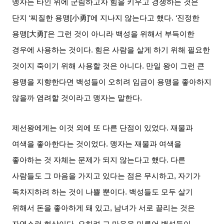
맹자는 타인 위에 군림하고자 힘을 키우고 경쟁하는 것은
단지
‘
찌질한 용맹
[
小勇
]’
에 지나지 않는다고 했다
. ‘
진정한
용맹
[
大勇
]’
은 그런 것이 아니라 백성을 위해서 부득이한
경우에 사용하는 것이다
.
힘은 사람을 살게 하기 위해 필요한
것이지 죽이기 위해 사용할 것은 아니다
.
만일 왕이 그런 큰
용맹을 지향한다면 백성들이 오히려 임금이 용맹을 좋아하지
않을까 염려할 것이라고 맹자는 말한다
.
제선왕에게는 이것 외에 또 다른 단점이 있었다
.
재물과
여색을 좋아한다는 것이었다
.
맹자는 재물과 여색을
좋아하는 것 자체는 문제가 되지 않는다고 했다
.
다른
사람들도 그 마음을 가지고 있다는 점은 무시하고
,
자기가
독차지하려 하는 것이 나쁠 뿐이다
.
백성들도 모두 살기
위해서 돈을 좋아하게 돼 있고
,
남녀가 서로 끌리는 것은
자연스런 현상이다
.
오히려 그 마음을 미루어 백성들이