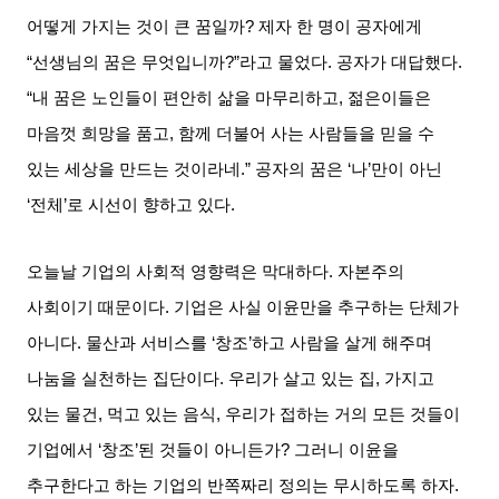
어떻게 가지는 것이 큰 꿈일까
?
제자 한 명이 공자에게
“
선생님의 꿈은 무엇입니까
?”
라고 물었다
.
공자가 대답했다
.
“
내 꿈은 노인들이 편안히 삶을 마무리하고
,
젊은이들은
마음껏 희망을 품고
,
함께 더불어 사는 사람들을 믿을 수
있는 세상을 만드는 것이라네
.”
공자의 꿈은
‘
나
’
만이 아닌
‘
전체
’
로 시선이 향하고 있다
.
오늘날 기업의 사회적 영향력은 막대하다
.
자본주의
사회이기 때문이다
.
기업은 사실 이윤만을 추구하는 단체가
아니다
.
물산과 서비스를
‘
창조
’
하고 사람을 살게 해주며
나눔을 실천하는 집단이다
.
우리가 살고 있는 집
,
가지고
있는 물건
,
먹고 있는 음식
,
우리가 접하는 거의 모든 것들이
기업에서
‘
창조
’
된 것들이 아니든가
?
그러니 이윤을
추구한다고 하는 기업의 반쪽짜리 정의는 무시하도록 하자
.