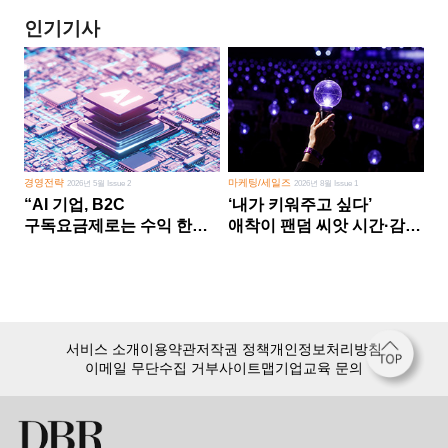
인기기사
경영전략
마케팅/세일즈
2026년 5월 Issue 2
2026년 8월 Issue 1
“AI 기업, B2C
‘내가 키워주고 싶다’
구독요금제로는 수익 한계
애착이 팬덤 씨앗 시간·감정
다른 사업 없이 AI 성장에만
쏟다 보면 ‘정체성
의존 땐 위기”
공동체’로
서비스 소개
이용약관
저작권 정책
개인정보처리방침
이메일 무단수집 거부
사이트맵
기업교육 문의