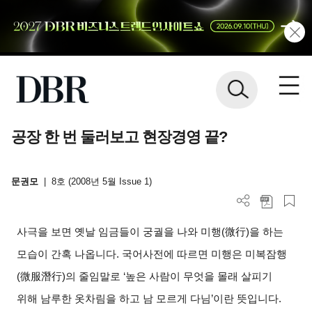
공장 한 번 둘러보고 현장경영 끝?
문권모
|
8호 (2008년 5월 Issue 1)
사극을 보면 옛날 임금들이 궁궐을 나와 미행(微行)을 하는
모습이 간혹 나옵니다. 국어사전에 따르면 미행은 미복잠행
(微服潛行)의 줄임말로 ‘높은 사람이 무엇을 몰래 살피기
위해 남루한 옷차림을 하고 남 모르게 다님’이란 뜻입니다.