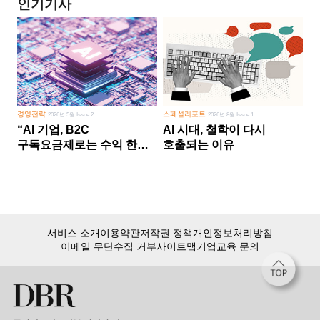
인기기사
경영전략
스페셜리포트
2026년 5월 Issue 2
2026년 8월 Issue 1
“AI 기업, B2C
AI 시대, 철학이 다시
구독요금제로는 수익 한계
호출되는 이유
다른 사업 없이 AI 성장에만
의존 땐 위기”
서비스 소개
이용약관
저작권 정책
개인정보처리방침
이메일 무단수집 거부
사이트맵
기업교육 문의