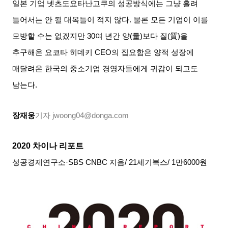
일본 기업 넷츠도요타난고쿠의 성공방식에는 그냥 흘려
들어서는 안 될 대목들이 적지 않다
.
물론 모든 기업이 이를
모방할 수는 없겠지만
30
여 년간 양
(
量
)
보다 질
(
質
)
을
추구해온 요코타 히데키
CEO
의 집요함은 양적 성장에
매달려온 한국의 중소기업 경영자들에게 귀감이 되고도
남는다
.
장재웅
기자
jwoong04@donga.com
2020
차이나 리포트
성공경제연구소·
SBS CNBC
지음
/ 21
세기북스
/ 1
만
6000
원