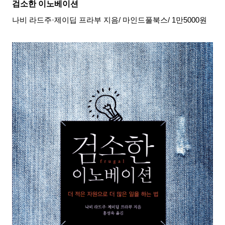
검소한 이노베이션
나비 라드주
·
제이딥 프라부 지음
/
마인드풀북스
/ 1
만
5000
원