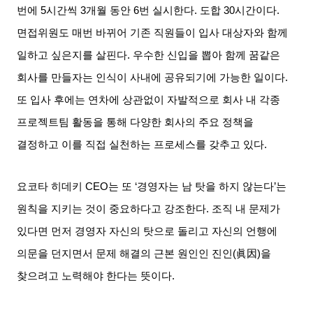
번에
5
시간씩
3
개월 동안
6
번 실시한다
.
도합
30
시간이다
.
면접위원도 매번 바뀌어 기존 직원들이 입사 대상자와 함께
일하고 싶은지를 살핀다
.
우수한 신입을 뽑아 함께 꿈같은
회사를 만들자는 인식이 사내에 공유되기에 가능한 일이다
.
또 입사 후에는 연차에 상관없이 자발적으로 회사 내 각종
프로젝트팀 활동을 통해 다양한 회사의 주요 정책을
결정하고 이를 직접 실천하는 프로세스를 갖추고 있다
.
요코타 히데키
CEO
는 또
‘
경영자는 남 탓을 하지 않는다
’
는
원칙을 지키는 것이 중요하다고 강조한다
.
조직 내 문제가
있다면 먼저 경영자 자신의 탓으로 돌리고 자신의 언행에
의문을 던지면서 문제 해결의 근본 원인인 진인
(
眞因
)
을
찾으려고 노력해야 한다는 뜻이다
.