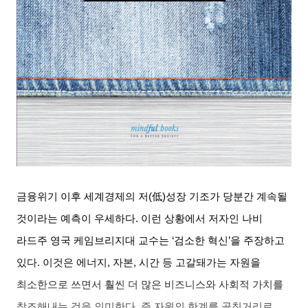
금융위기 이후 세계경제의 저
(
低
)
성장 기조가 당분간 계속될
것이라는 예측이 우세하다
.
이런 상황에서 저자인 나비
라드주 영국 케임브리지대 교수는
‘
검소한 혁신
’
을 주장하고
있다
.
이것은 에너지
,
자본
,
시간 등 고갈돼가는 자원을
최소한으로 쓰면서 훨씬 더 많은 비즈니스와 사회적 가치를
창조해내는 것을 의미한다
.
즉 자원의 한계를 골칫거리로