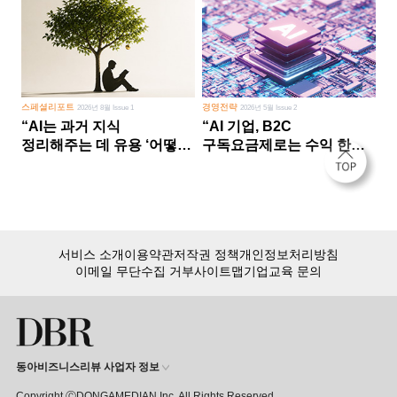
스페셜리포트
경영전략
2026년 8월 Issue 1
2026년 5월 Issue 2
“AI는 과거 지식
“AI 기업, B2C
정리해주는 데 유용 ‘어떻게
구독요금제로는 수익 한계
살 건가’ 미래 창조는 인간
다른 사업 없이 AI 성장에만
몫”
의존 땐 위기”
서비스 소개
이용약관
저작권 정책
개인정보처리방침
이메일 무단수집 거부
사이트맵
기업교육 문의
동아비즈니스리뷰 사업자 정보
Copyright ⒸDONGAMEDIAN Inc. All Rights Reserved