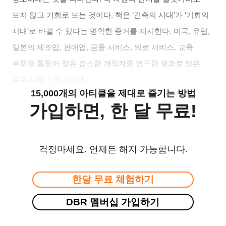
보지 않고 기회로 보는 것이다
.
책은
‘
긴축의 시대
’
가
‘
기회의
시대
’
로 바뀔 수 있다는 명확한 증거를 제시한다
.
미국
,
유럽
,
일본의 제조업
,
판매업
,
금융 서비스
,
의료 서비스
,
교육
부문을 통틀어 찾은 검소한 개척자를 연구한 결과로 얻은
우수 사례를 제공한다
.
15,000개의 아티클을 제대로 즐기는 방법
가입하면, 한 달 무료!
걱정마세요. 언제든 해지 가능합니다.
한달 무료 체험하기
DBR 멤버십 가입하기