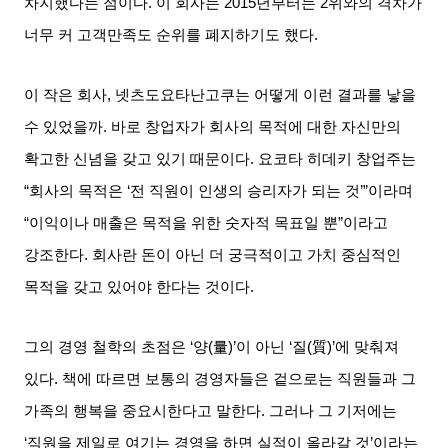
차지했다는 점이다
.
이 회사는
2015
년부터는
2
위와의 격차가
너무 커 고객만족도 순위를 폐지하기도 했다
.
이 작은 회사
,
넷츠도요타난고쿠는 어떻게 이런 결과를 낳을
수 있었을까
.
바로 창업자가 회사의 목적에 대한 자신만의
확고한 신념을 갖고 있기 때문이다
.
요코타 히데키 창업주는
“
회사의 목적은
‘
전 직원이 인생의 승리자가 되는 것
’”
이라며
“
이익이나 매출은 목적을 위한 숫자적 목표일 뿐
”
이라고
강조한다
.
회사란 돈이 아닌 더 궁극적이고 가치 중심적인
목적을 갖고 있어야 한다는 것이다
.
그의 경영 철학의 초점은
‘
양
(
量
)’
이 아닌
‘
질
(
質
)’
에 맞춰져
있다
.
책에 따르면 보통의 경영자들은 겉으로는 직원들과 그
가족의 행복을 중요시한다고 말한다
.
그러나 그 기저에는
‘
직원을 제일로 여기는 경영을 하면 실적이 올라갈 것
’
이라는