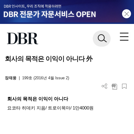
회사의 목적은 이익이 아니다 外
장재웅
|
199호 (2016년 4월 lssue 2)
회사의 목적은 이익이 아니다
요코타 히데키 지음
/
트로이목마
/ 1
만
4000
원